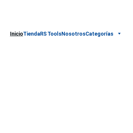
Cotizaciones para empresas 
 WhatsApp 
Marca
Inicio
Tienda
RS Tools
Nosotros
Categorías