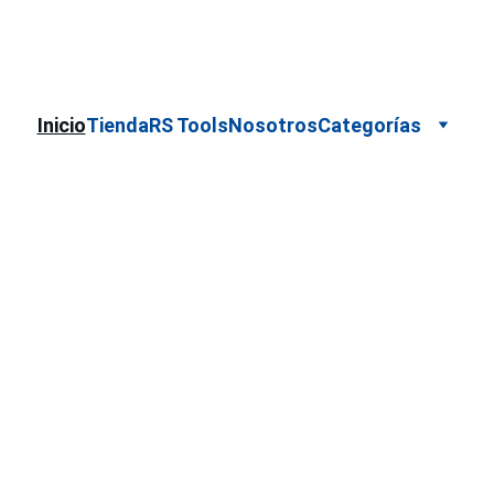
Cotizaciones para empresas 
 WhatsApp 
Marca
Inicio
Tienda
RS Tools
Nosotros
Categorías