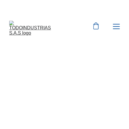
Cotizaciones para 
empresas 
 WhatsApp 
Marcas 
Consulte a nuestro equipo
Consulte a nuestros asesores sobre 
promociones o preguntas sobre equipos y 
garantías.