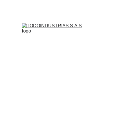
Consulte a nuestro 
equipo de asesores
ARNESES
ANCLAJES