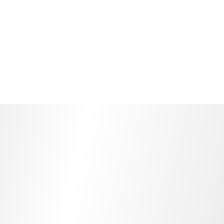
PALAS, P
ES Y RULAS
MARTILLOS
PALADR